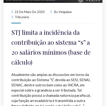
22 De Maio De 2020
By
Veigalaw
Tributário
STJ limita a incidência da
contribuição ao sistema “s” a
20 salários mínimos (base de
cálculo)
Atualmente são amplas as discussões em torno da
contribuição ao Sistema “S”, devida ao SESI, SENAI,
SENAC, dentre outros bem como ao INCRA, em
especial sobre a grandeza a ser tributada. Tal
contribuição possui a chamada natureza parafiscal,
cuja função arrecadatória é transmitida a outra
figura definida em lei, senão a da União e de […]