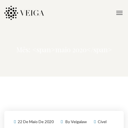
Mês: <span>maio 2020</span>
22 De Maio De 2020
By
Veigalaw
Cível