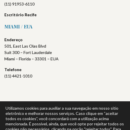
(11) 91953-6110
Escritório
Recife
MIAMI / EUA
Endereço
501, East Las Olas Blvd
Suit 300 – Fort Lauderdale
Miami – Florida – 33301 – EUA
Telefone
(11) 4421-1010
Utilizamos cookies para auxiliar a sua navegação em nosso sítio
Política de Privacidade
|
Política da Qualidade
eletrônico e melhorar nossos serviços. Caso clique em “aceitar
todos os cookies”, você concordará com a utilização acima
mencionada. É possível, ainda, que você opte por rejeitar todos os
cookies não necessários, clicando na opção "rejeitar todos". Para