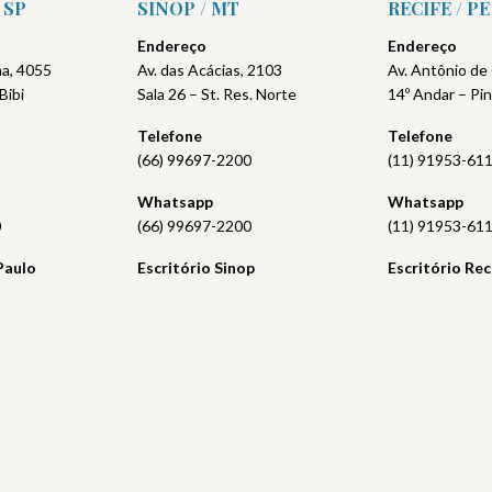
 SP
SINOP / MT
RECIFE / PE
Endereço
Endereço
ima, 4055
Av. das Acácias, 2103
Av. Antônio de
Bibi
Sala 26 – St. Res. Norte
14º Andar – Pi
Telefone
Telefone
(66) 99697-2200
(11) 91953-61
Whatsapp
Whatsapp
0
(66) 99697-2200
(11) 91953-61
Paulo
Escritório Sinop
Escritório
Rec