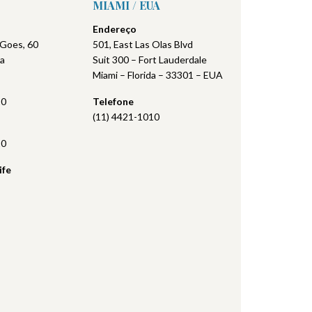
MIAMI / EUA
Endereço
 Goes, 60
501, East Las Olas Blvd
na
Suit 300 – Fort Lauderdale
Miami – Florida – 33301 – EUA
10
Telefone
(11) 4421-1010
10
ife