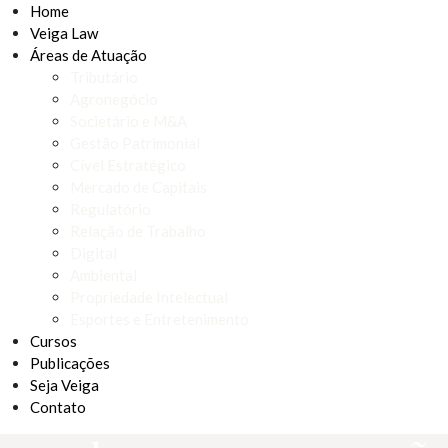
Home
Veiga Law
Áreas de Atuação
Tributário
Agronegócio
Societário e M&A
Gestão Patrimonial
Cível Estratégico
Mercado de Capitais
Regulatório
Relação de Trabalho
Digital
Ambiental
Propriedade Intelectual
Esportes e Entretenimento
Cursos
Publicações
Seja Veiga
Contato