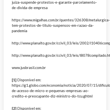
juiza-suspende-protestos-e-garante-parcelamento-
de-divida-de-empresa
https://www.migalhas.com.br/quentes/326308/metalurgica-
tem-protestos-de-titulo-suspensos-em-razao-da-
pandemia
http://www.planalto.gov.br/ccivil_03/leis/2002/l10406comp
http://www.planalto.gov.br/ccivil_03/leis/l8078compilado.h
www.jusbrasil.com.br
[1]
Disponível em:
https://g1.globo.com/economia/noticia/2020/07/15/dificul
de-acesso-de-micro-e-pequenas-empresas-ao-
credito-e-preocupante-diz-ministro-do-tcu.ghtml
[2]
Disponível em: