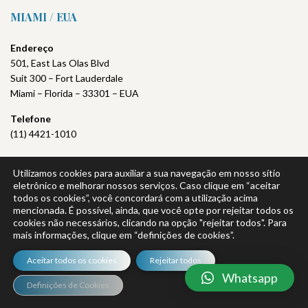
MIAMI / EUA
Endereço
501, East Las Olas Blvd
Suit 300 – Fort Lauderdale
Miami – Florida – 33301 – EUA
Telefone
(11) 4421-1010
Utilizamos cookies para auxiliar a sua navegação em nosso sítio
eletrônico e melhorar nossos serviços. Caso clique em “aceitar
todos os cookies”, você concordará com a utilização acima
mencionada. É possível, ainda, que você opte por rejeitar todos os
Política de Privacidade
|
Política da Qualidade
cookies não necessários, clicando na opção "rejeitar todos". Para
mais informações, clique em “definições de cookies”.
Aceitar todos os cookies
Rejeitar todos
Whatsapp
© 2026 VEIGA LAW – TODOS OS DIREITOS RESERVADOS.
Definições de Cookies