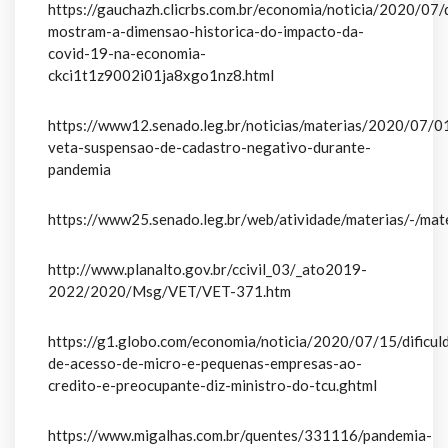
https://gauchazh.clicrbs.com.br/economia/noticia/2020/07/
mostram-a-dimensao-historica-do-impacto-da-
covid-19-na-economia-
ckci1t1z9002i01ja8xgo1nz8.html
https://www12.senado.leg.br/noticias/materias/2020/07/0
veta-suspensao-de-cadastro-negativo-durante-
pandemia
https://www25.senado.leg.br/web/atividade/materias/-/ma
http://www.planalto.gov.br/ccivil_03/_ato2019-
2022/2020/Msg/VET/VET-371.htm
https://g1.globo.com/economia/noticia/2020/07/15/dificul
de-acesso-de-micro-e-pequenas-empresas-ao-
credito-e-preocupante-diz-ministro-do-tcu.ghtml
https://www.migalhas.com.br/quentes/331116/pandemia-