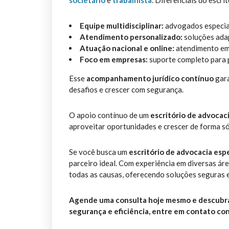
societário
e
trabalhista
. Diferenciais do escrit
Equipe multidisciplinar:
advogados especial
Atendimento personalizado:
soluções adap
Atuação nacional e online:
atendimento em t
Foco em empresas:
suporte completo para 
Esse
acompanhamento jurídico contínuo
gara
desafios e crescer com segurança.
O apoio contínuo de um
escritório de advocac
aproveitar oportunidades e crescer de forma só
Se você busca um
escritório de advocacia espe
parceiro ideal. Com experiência em diversas áre
todas as causas, oferecendo soluções seguras e
Agende uma consulta hoje mesmo e descubra
segurança e eficiência, entre em contato c