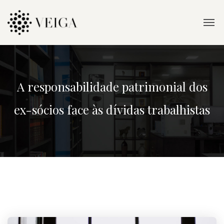
A responsabilidade patrimonial dos
ex-sócios face às dívidas trabalhistas