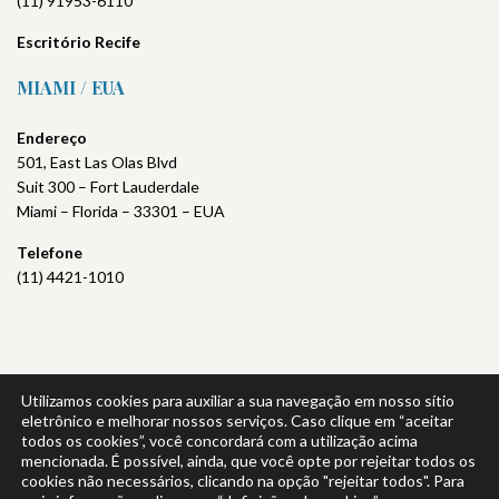
(11) 91953-6110
Escritório
Recife
MIAMI / EUA
Endereço
501, East Las Olas Blvd
Suit 300 – Fort Lauderdale
Miami – Florida – 33301 – EUA
Telefone
(11) 4421-1010
Utilizamos cookies para auxiliar a sua navegação em nosso sítio
Política de Privacidade
|
Política da Qualidade
eletrônico e melhorar nossos serviços. Caso clique em “aceitar
todos os cookies”, você concordará com a utilização acima
mencionada. É possível, ainda, que você opte por rejeitar todos os
cookies não necessários, clicando na opção "rejeitar todos". Para