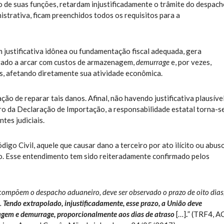
 de suas funções, retardam injustificadamente o trâmite do despac
strativa, ficam preenchidos todos os requisitos para a
 justificativa idônea ou fundamentação fiscal adequada, gera
igado a arcar com custos de armazenagem,
demurrage
e, por vezes,
is, afetando diretamente sua atividade econômica.
ção de reparar tais danos. Afinal, não havendo justificativa plausíve
tro da Declaração de Importação, a responsabilidade estatal torna-s
tes judiciais.
go Civil, aquele que causar dano a terceiro por ato ilícito ou abus
zo. Esse entendimento tem sido reiteradamente confirmado pelos
e compõem o despacho aduaneiro, deve ser observado o prazo de oito dias
.
Tendo extrapolado, injustificadamente, esse prazo, a União deve
agem e demurrage, proporcionalmente aos dias de atraso
[…]
.
” (TRF4, A