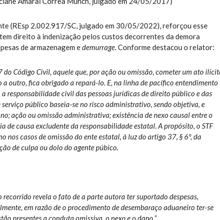
ciane Amaral Corrêa Münch, julgado em 24/05/2017)
cente (REsp 2.002.917/SC, julgado em 30/05/2022), reforçou esse
em direito à indenização pelos custos decorrentes da demora
espesas de armazenagem e
demurrage
. Conforme destacou o relator:
 do Código Civil, aquele que, por ação ou omissão, cometer um ato ilícit
 a outro, fica obrigado a repará-lo. E, na linha de pacífico entendimento
a responsabilidade civil das pessoas jurídicas de direito público e das
 serviço público baseia-se no risco administrativo, sendo objetiva, e
ano; ação ou omissão administrativa; existência de nexo causal entre o
a de causa excludente da responsabilidade estatal. A propósito, o STF
 nos casos de omissão do ente estatal, à luz do artigo 37, § 6º, da
ção de culpa ou dolo do agente púbico.
 recorrido revela o fato de a parte autora ter suportado despesas,
lmente, em razão de o procedimento de desembaraço aduaneiro ter-se
tão presentes a conduta omissiva, o nexo e o dano.”