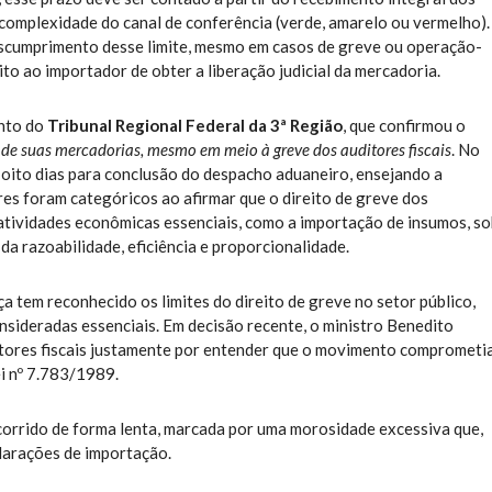
omplexidade do canal de conferência (verde, amarelo ou vermelho).
descumprimento desse limite, mesmo em casos de greve ou operação-
ito ao importador de obter a liberação judicial da mercadoria.
ento do
Tribunal Regional Federal da 3ª Região
, que confirmou o
de suas mercadorias, mesmo em meio à greve dos auditores fiscais
. No
 oito dias para conclusão do despacho aduaneiro, ensejando a
es foram categóricos ao afirmar que o direito de greve dos
e atividades econômicas essenciais, como a importação de insumos, s
da razoabilidade, eficiência e proporcionalidade.
ça tem reconhecido os limites do direito de greve no setor público,
nsideradas essenciais. Em decisão recente, o ministro Benedito
tores fiscais justamente por entender que o movimento comprometi
Lei nº 7.783/1989.
orrido de forma lenta, marcada por uma morosidade excessiva que,
clarações de importação.