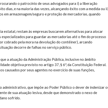
rocurando o patrocínio de seus advogados para i) a liberação
to dias, e na maioria das vezes, alcançando êxito com a medida ou ii
dos em armazenagem/seguro e proteção de mercadorias, quando
cia estatal, restam às empresas buscarem alternativas para alocar
 especializados para guardar as mercadorias até o fim do processo
lor cobrado pela mora na devolução do contêiner), arcando
tuação decorre de falhas no serviço público.
que a atuação da Administração Pública, inclusive no âmbito
idade objetiva previsto no artigo 37, § 6º, da Constituição Federal.
os causados por seus agentes no exercício de suas funções,
co administrativo, que impõe ao Poder Público o dever de indenizar o
rente de sua atuação lesiva, desde que demonstrado o nexo de
dano sofrido.