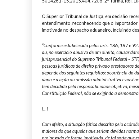
5014261-15.2015.404.7208, 2ª Turma, Rel. Lu
O Superior Tribunal de Justiça, em decisão re
entendimento, reconhecendo que o importador t
imotivada no despacho aduaneiro, incluindo d
“Conforme estabelecido pelos arts. 186, 187 e 927
ou, no exercício abusivo de um direito, causar dano
jurisprudencial do Supremo Tribunal Federal – STF, 
pessoas jurídicas de direito privado prestadoras de
depende dos seguintes requisitos: ocorrência do d
dano e a ação ou omissão administrativa e ausênci
tem decidido pela responsabilidade objetiva, mesmo
Constituição Federal, não se exigindo a demonstra
[…]
Com efeito, a situação fática descrita pelo acórdão
maiores do que aquelas que seriam devidas norma
prolongado de forma imotivada, de tal sorte que es