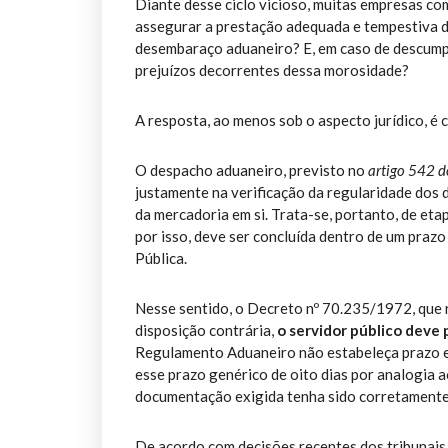
Diante desse ciclo vicioso, muitas empresas co
assegurar a prestação adequada e tempestiva do 
desembaraço aduaneiro? E, em caso de descumpr
prejuízos decorrentes dessa morosidade?
A resposta, ao menos sob o aspecto jurídico, é c
O despacho aduaneiro, previsto no
artigo 542 
justamente na verificação da regularidade dos
da mercadoria em si. Trata-se, portanto, de eta
por isso, deve ser concluída dentro de um praz
Pública.
Nesse sentido, o Decreto nº 70.235/1972, que re
disposição contrária,
o servidor público deve 
Regulamento Aduaneiro não estabeleça prazo es
esse prazo genérico de oito dias por analogia 
documentação exigida tenha sido corretamente
De acordo com decisões recentes dos tribunais,