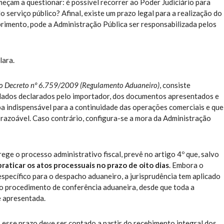
meçam a questionar: é possível recorrer ao Poder Judiciário para
serviço público? Afinal, existe um prazo legal para a realização do
imento, pode a Administração Pública ser responsabilizada pelos
lara.
do Decreto nº 6.759/2009 (Regulamento Aduaneiro)
, consiste
 dados declarados pelo importador, dos documentos apresentados e
pa indispensável para a continuidade das operações comerciais e que
o razoável. Caso contrário, configura-se a mora da Administração
ge o processo administrativo fiscal, prevê no artigo 4º que, salvo
praticar os atos processuais no prazo de oito dias
. Embora o
pecífico para o despacho aduaneiro, a jurisprudência tem aplicado
ao procedimento de conferência aduaneira, desde que toda a
 apresentada.
 esse prazo deve ser contado a partir do recebimento integral dos