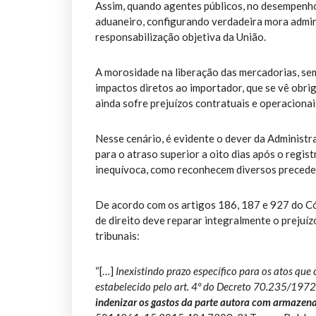
Assim, quando agentes públicos, no desempenho
aduaneiro, configurando verdadeira mora admini
responsabilização objetiva da União.
A morosidade na liberação das mercadorias, sem
impactos diretos ao importador, que se vê obr
ainda sofre prejuízos contratuais e operaciona
Nesse cenário, é evidente o dever da Administra
para o atraso superior a oito dias após o regis
inequívoca, como reconhecem diversos preceden
De acordo com os artigos 186, 187 e 927 do Códi
de direito deve reparar integralmente o prejuí
tribunais:
“[…]
Inexistindo prazo específico para os atos qu
estabelecido pelo art. 4º do Decreto 70.235/1972
indenizar os gastos da parte autora com armazen