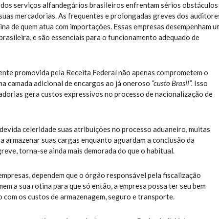
os serviços alfandegários brasileiros enfrentam sérios obstáculos
suas mercadorias. As frequentes e prolongadas greves dos auditore
 rotina de quem atua com importações. Essas empresas desempenham u
rasileira, e são essenciais para o funcionamento adequado de
ente promovida pela Receita Federal não apenas comprometem o
ma camada adicional de encargos ao já oneroso
“custo Brasil”.
Isso
dorias gera custos expressivos no processo de nacionalização de
devida celeridade suas atribuições no processo aduaneiro, muitas
ara armazenar suas cargas enquanto aguardam a conclusão da
greve, torna-se ainda mais demorada do que o habitual.
s empresas, dependem que o órgão responsável pela fiscalização
em a sua rotina para que só então, a empresa possa ter seu bem
do com os custos de armazenagem, seguro e transporte.